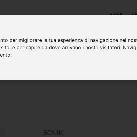
HOME
A
nto per migliorare la tua esperienza di navigazione nel nost
o sito, e per capire da dove arrivano i nostri visitatori. Navi
SETA
mento.
SOUK