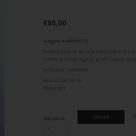
€
80,00
Viaggio in MAROCCO
Perdersi fra le vie dei souk marocchini è un'espe
turbinio di tessuti, oggetti, gioielli, tappeti, sp
Un foulard... inebriante!
Misura 138x138 cm
Modal seta
ORDINA
GIACENZA: