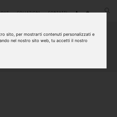
BOUT
COLLEZIONI
CONTATTI
ro sito, per mostrarti contenuti personalizzati e
gando nel nostro sito web, tu accetti il nostro
HOME
/
COLLEZIONI
/
SOUK